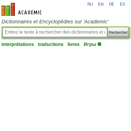
RU
EN
DE
ES
fr-academic.com
Dictionnaires et Encyclopédies sur 'Academic'
Recherche!
interprétations
traductions
livres
Игры ⚽