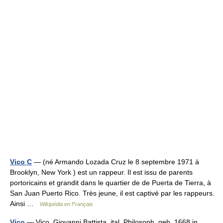
Vico C
— (né Armando Lozada Cruz le 8 septembre 1971 à
Brooklyn, New York ) est un rappeur. Il est issu de parents
portoricains et grandit dans le quartier de de Puerta de Tierra, à
San Juan Puerto Rico. Très jeune, il est captivé par les rappeurs.
Ainsi …
Wikipédia en Français
Vico
— Vico, Giovanni Battista, ital. Philosoph, geb. 1668 in