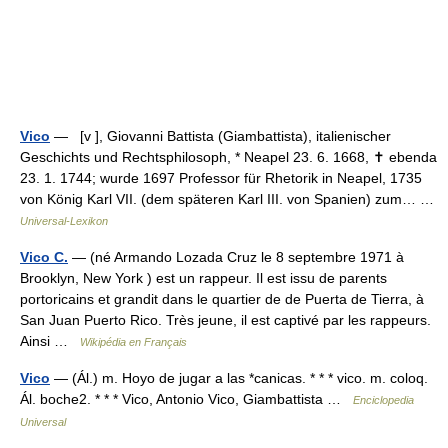
Vico
— [v ], Giovanni Battista (Giambattista), italienischer
Geschichts und Rechtsphilosoph, * Neapel 23. 6. 1668, ✝ ebenda
23. 1. 1744; wurde 1697 Professor für Rhetorik in Neapel, 1735
von König Karl VII. (dem späteren Karl III. von Spanien) zum… …
Universal-Lexikon
Vico C.
— (né Armando Lozada Cruz le 8 septembre 1971 à
Brooklyn, New York ) est un rappeur. Il est issu de parents
portoricains et grandit dans le quartier de de Puerta de Tierra, à
San Juan Puerto Rico. Très jeune, il est captivé par les rappeurs.
Ainsi …
Wikipédia en Français
Vico
— (Ál.) m. Hoyo de jugar a las *canicas. * * * vico. m. coloq.
Ál. boche2. * * * Vico, Antonio Vico, Giambattista …
Enciclopedia
Universal