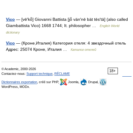
Vico
— [vē′kō̂] Giovanni Battista [jō̂ vän′nē bät tēs′tä] (also called
Giambattista Vico) 1668 1744; It. philosopher …
English World
dictionary
Vico
— (Кроне,Италия) Категория отеля: 4 звездочный отель
Адрес: 25074 Кроне, Италия …
Каталог отелей
© Academic, 2000-2026
18+
Contactez-nous:
Support technique
,
RÉCLAME
Dictionnaires exportation
, créé sur PHP,
Joomla,
Drupal,
WordPress, MODx.