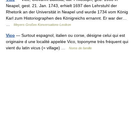
Neapel, gest. 21. Jan. 1743, erhielt 1697 den Lehrstuhl der
Rhetorik an der Universität in Neapel und wurde 1734 vom König
Karl zum Historiographen des Königreichs ernannt. Er war der…
…
Meyers Großes Konversations-Lexikon
Vico
— Surtout espagnol, italien ou corse, désigne celui qui est
originaire d une localité appelée Vico, toponyme très fréquent qui
vient du latin vicus (= village) …
Noms de famille